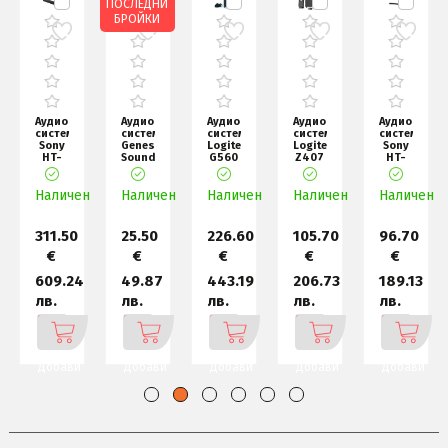
ПОСЛЕДНИ
БРОЙКИ
Аудио
Аудио
Аудио
Аудио
Аудио
система
система
система
система
система
Sony
Genesis
Logitech
Logitech
Sony
X
HT-
Soundbar
G560
Z407
HT-
S2000,
Helium,
Lightsync
Blth
SF150,
Dolby
312BT,
PC
speakers
2.1
н
Atmos/DTS:X
Наличен
Наличен
2.0
Gaming
Наличен
Наличен
/wth
channel
Наличен
3.1
Sp
sub
Single
so
311.50
25.50
226.60
105.70
96.70
€
€
€
€
€
0
609.24
49.87
443.19
206.73
189.13
лв.
лв.
лв.
лв.
лв.
Добави
Добави
Добави
Добави
Добави