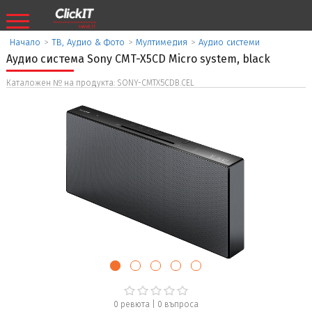
Начало
>
ТВ, Аудио & Фото
>
Мултимедия
>
Аудио системи
Аудио система Sony CMT-X5CD Micro system, black
Каталожен № на продукта: SONY-CMTX5CDB.CEL
0 ревюта
|
0
въпроса