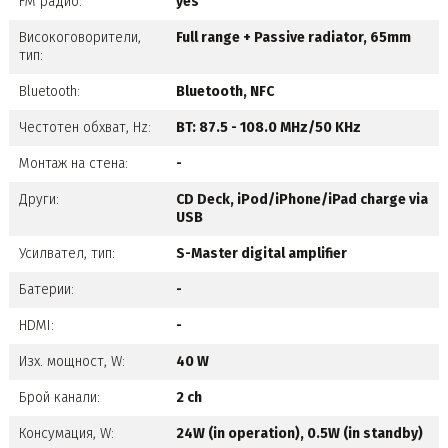
FM радио:
yes
Високоговорители,
Full range + Passive radiator, 65mm
тип:
Bluetooth:
Bluetooth, NFC
Честотен обхват, Hz:
BT: 87.5 - 108.0 MHz/50 KHz
Монтаж на стена:
-
Други:
CD Deck, iPod/iPhone/iPad charge via
USB
Усилвател, тип:
S-Master digital amplifier
Батерии:
-
HDMI:
-
Изх. мощност, W:
40 W
Брой канали:
2 ch
Консумация, W:
24W (in operation), 0.5W (in standby)