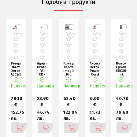
Подобни продукти
Резервна
Адаптер
Консуматив
Аксесоар
Консуматив
част
Brother
Xerox
Xerox
Epson
nce
Xerox
PA-
Imaging
Power
SJIC30P(Y):
e
ALC&B8100
CD-
Kit
Cord
Ink
Transfer
600CG
(12K)
for
cartridge
Belt
Car
Universal
WC5845/55
for
н
Cleane
Наличен
Adapter
Наличен
Наличен
World
Наличен
Наличен
Col
(Permanent
78.10
23.90
62.40
6.00
40.70
€
€
€
€
€
152.75
46.74
122.04
11.73
79.60
лв.
лв.
лв.
лв.
лв.