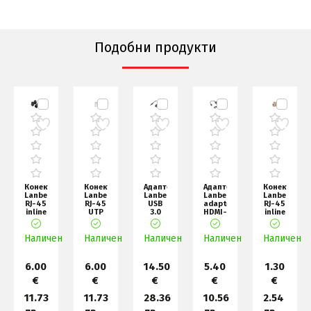
Подобни продукти
р
Конектор
Конектор
Адаптер
Адаптер
Конектор
Lanberg
Lanberg
Lanberg
Lanberg
Lanberg
RJ-45
RJ-45
USB
adapter
RJ-45
inline
UTP
3.0
HDMI-
inline
coupler
CAT.5e
LAN
A (m)
coupler
r
IP67
plug
adapter
->
RJ-
н
Наличен
CAT.6
Наличен
8P8C
Наличен
1GB
Наличен
VGA
Наличен
45-
F
(100 p
(f) +
>2XRJ-
mi
6.00
6.00
14.50
5.40
1.30
€
€
€
€
€
11.73
11.73
28.36
10.56
2.54