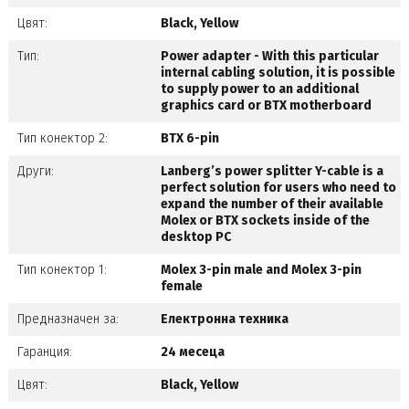
Цвят:
Black, Yellow
Тип:
Power adapter - With this particular
internal cabling solution, it is possible
to supply power to an additional
graphics card or BTX motherboard
Тип конектор 2:
BTX 6-pin
Други:
Lanberg’s power splitter Y-cable is a
perfect solution for users who need to
expand the number of their available
Molex or BTX sockets inside of the
desktop PC
Тип конектор 1:
Molex 3-pin male and Molex 3-pin
female
Предназначен за:
Електронна техника
Гаранция:
24 месеца
Цвят:
Black, Yellow