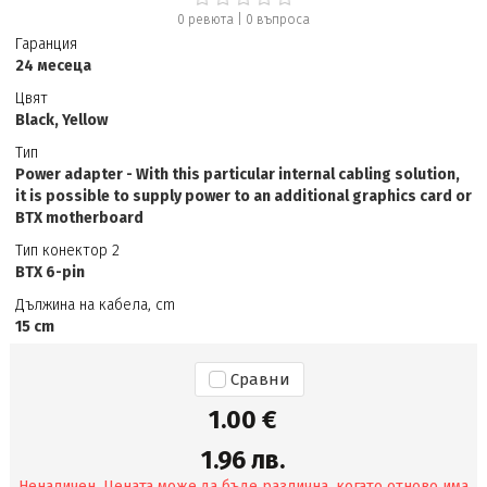
0 ревюта
|
0
въпроса
Гаранция
24 месеца
Цвят
Black, Yellow
Тип
Power adapter - With this particular internal cabling solution,
it is possible to supply power to an additional graphics card or
BTX motherboard
Тип конектор 2
BTX 6-pin
Дължина на кабела, cm
15 cm
Сравни
1.00 €
1.96 лв.
Неналичен. Цената може да бъде различна, когато отново има