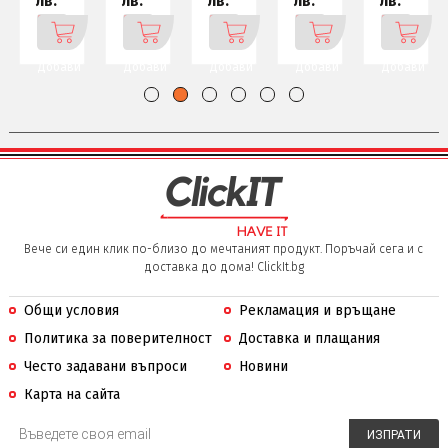
лв.
лв.
лв.
лв.
лв.
Добави
Добави
Добави
Добави
Добави
Вече си един клик по-близо до мечтаният продукт. Поръчай сега и с
доставка до дома! ClickIt.bg
Общи условия
Рекламация и връщане
Политика за поверителност
Доставка и плащания
Често задавани въпроси
Новини
Карта на сайта