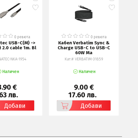
0 ревюта
0 ревюта
tec USB-C(M) ->
Кабел Verbatim Sync &
К
 2.0 cable 1m. Bl
Charge USB-C to USB-C
C
60W Ma
NATEC-NKA-1954
Кат.# VERBATIM-31859
Наличен
Наличен
3.90 €
9.00 €
63 лв.
17.60 лв.
Добави
Добави