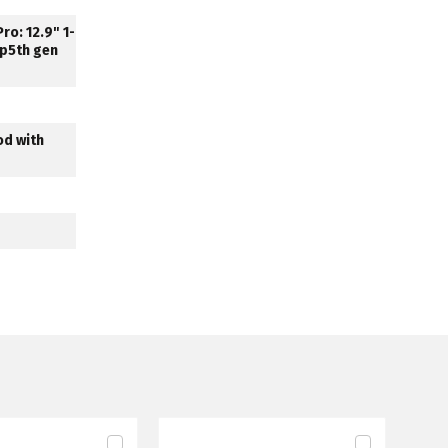
ro: 12.9" 1-
mp5th gen
od with