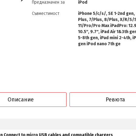
Предназначен за
iPod
Съвместимост
iPhone 5/c/s/, SE 1-2nd gen,
Plus, 7/Plus, 8/Plus, X/R/S/
11/Pro/Pro Max iPadPro: 12.9
10.5", 9.7", iPad Air 1&3th gen
5-8th gen, iPad mini 2-4th, i
gen iPod nano 7th ge
Описание
Ревюта
n Connect to micro USB cables and compatible chargers