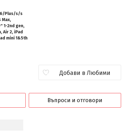
 6/Plus/s/s
S Max,
" 1-2nd gen,
, Air 2, iPad
Pad mini 1&5th
Добави в Любими
Въпроси и отговори