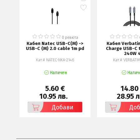
а
0 ревюта
 ->
Кабел Natec USB-C(M) ->
Кабел Verbati
 pd
USB-C (M) 2.0 cable 1m pd
Charge USB-C 
240W 
Кат.# NATEC-NKA-2146
Кат.# VERBATI
Наличен
Налич
5.60 €
14.80
10.95 лв.
28.95 л
Добави
До