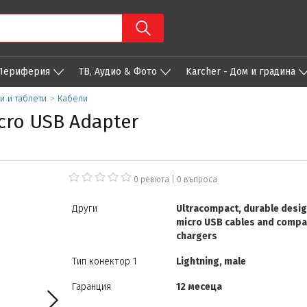
 Периферия
ТВ, Аудио & Фото
Karcher - Дом и градина
и и таблети
>
Кабели
cro USB Adapter
0 ревюта
|
0
въпроса
Други
Ultracompact, durable desig
micro USB cables and compa
chargers
Тип конектор 1
Lightning, male
Гаранция
12 месеца