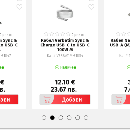
0 ревюта
0 ревюта
m Sync &
Кабел Verbatim Sync &
Кабел Na
to USB-C
Charge USB-C to USB-C
USB-A (M)
4
100W M
M-31847
Кат.# VERBATIM-31854
Кат.# 
ен
Наличен
 €
12.10 €
в.
23.67 лв.
7.
бави
Добави