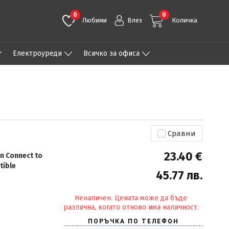
0
0
Любими
Влез
Количка
Eлектроуреди
Всичко за офиса
Сравни
23.40 €
n Connect to
tible
45.77 лв.
Неналичен. Цената може да бъде
различна, когато отново има наличност.