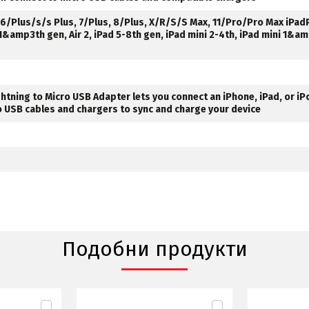
 6/Plus/s/s Plus, 7/Plus, 8/Plus, X/R/S/S Max, 11/Pro/Pro Max iPadP
r 1&amp3th gen, Air 2, iPad 5-8th gen, iPad mini 2-4th, iPad mini 1&a
htning to Micro USB Adapter lets you connect an iPhone, iPad, or iP
o USB cables and chargers to sync and charge your device
Подобни продукти