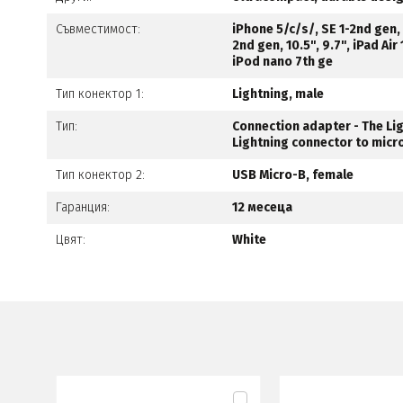
Съвместимост:
iPhone 5/c/s/, SE 1-2nd gen,
2nd gen, 10.5", 9.7", iPad Ai
iPod nano 7th ge
Тип конектор 1:
Lightning, male
Тип:
Connection adapter - The Lig
Lightning connector to micr
Тип конектор 2:
USB Micro-B, female
Гаранция:
12 месеца
Цвят:
White