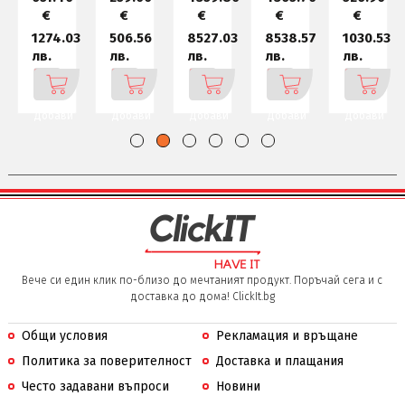
€
€
€
€
€
0
1274.03
506.56
8527.03
8538.57
1030.53
лв.
лв.
лв.
лв.
лв.
Добави
Добави
Добави
Добави
Добави
Вече си един клик по-близо до мечтаният продукт. Поръчай сега и с
доставка до дома! ClickIt.bg
Общи условия
Рекламация и връщане
Политика за поверителност
Доставка и плащания
Често задавани въпроси
Новини