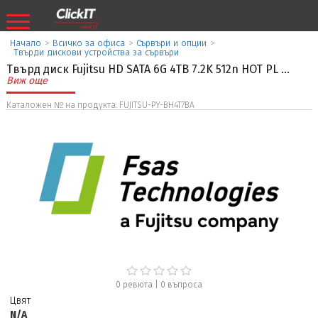
Начало
>
Всичко за офиса
>
Сървъри и опции
>
Твърди дискови устройства за сървъри
Твърд диск Fujitsu HD SATA 6G 4TB 7.2K 512n HOT PL
...
Виж още
Каталожен № на продукта: FUJITSU-PY-BH4T7BA
0 ревюта
|
0
въпроса
Цвят
N/A