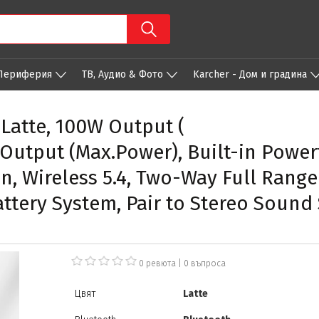
 Периферия
ТВ, Аудио & Фото
Karcher - Дом и градина
Latte, 100W Output (
 Output (Max.Power), Built-in Powe
, Wireless 5.4, Two-Way Full Range
ery System, Pair to Stereo Sound 
0 ревюта
|
0
въпроса
Цвят
Latte