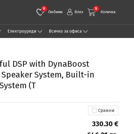
0
0
Любими
Влез
Количка
Eлектроуреди
Всичко за офиса
rful DSP with DynaBoost
 Speaker System, Built-in
System (T
Сравни
330.30 €