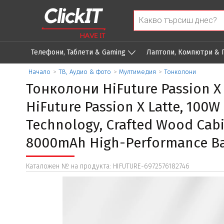
Телефони, Таблети & Gaming
Лаптопи, Компютри &
Начало
>
ТВ, Аудио & Фото
>
Мултимедия
>
Тонколони
Тонколони HiFuture Passion X 
HiFuture Passion X Latte, 100W
Technology, Crafted Wood Cabin
8000mAh High-Performance Batt
Каталожен № на продукта: HIFUTURE-6972576182746