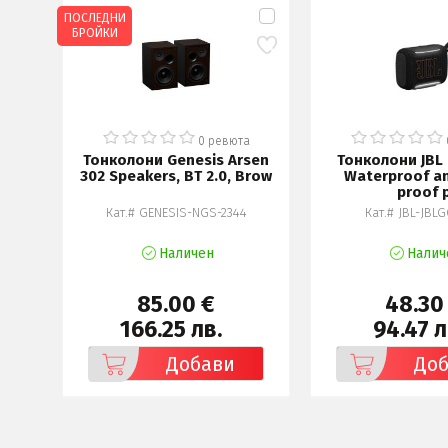
ПОСЛЕДНИ
БРОЙКИ
а
0 ревюта
-
Тонколони Genesis Arsen
Тонколони JBL 
oth
302 Speakers, BT 2.0, Brow
Waterproof a
proof 
7
Кат.# GENESIS-NGS-2344
Кат.# JBL-JBL
Наличен
Налич
85.00 €
48.30
166.25 лв.
94.47 л
Добави
До