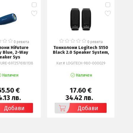
0 ревюта
0 ревюта
они HiFuture
Тонколони Logitech S150
y Blue, 2-Way
Black 2.0 Speaker System,
SQ
eaker Sys
TURE-6972576181138
Кат.# LOGITECH-980-000029
Наличен
Наличен
55.50 €
17.60 €
.13 лв.
34.42 лв.
Добави
Добави