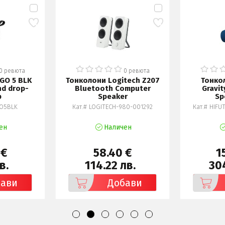
0 ревюта
0 ревюта
GO 5 BLK
Тонколони Logitech Z207
Тонкол
nd drop-
Bluetooth Computer
Gravit
p
Speaker
Sp
GO5BLK
Кат.# LOGITECH-980-001292
Кат.# HIFU
ен
Наличен
 €
58.40 €
1
в.
114.22 лв.
304
бави
Добави