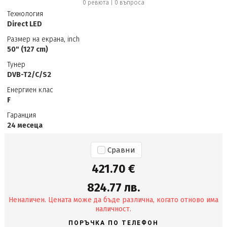
0 ревюта
|
0
въпроса
Технология
Direct LED
Размер на екрана, inch
50" (127 cm)
Тунер
DVB-T2/C/S2
Енергиен клас
F
Гаранция
24 месеца
Сравни
421.70 €
824.77 лв.
Неналичен. Цената може да бъде различна, когато отново има
наличност.