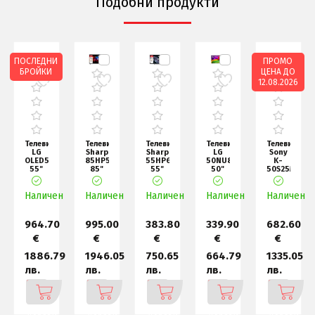
Подобни продукти
ПОСЛЕДНИ
ПРОМО
БРОЙКИ
ЦЕНА ДО
12.08.2026
р
Телевизор
Телевизор
Телевизор
Телевизор
Телевизор
LG
Sharp
Sharp
LG
Sony
OLED55C51LA,
85HP5265E,
55HP6265E,
50NU800B3LC,
K-
55"
85"
55"
50"
50S25M2
UHD
QLED
QLED
4K
50"
OLED
Google
Google
HDR
4K
н
Наличен
evo,
Наличен
TV, 4K
Наличен
TV, 4K
Наличен
UHD,
Наличен
HDR
4K
3840x216
TV
(38
BRAVIA
2 II
0
964.70
995.00
383.80
339.90
682.60
€
€
€
€
€
7
1886.79
1946.05
750.65
664.79
1335.05
лв.
лв.
лв.
лв.
лв.