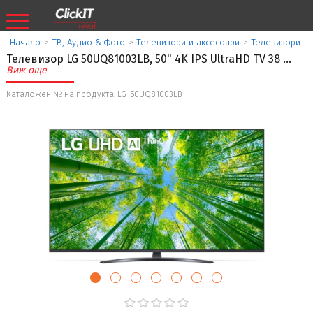
Начало
>
ТВ, Аудио & Фото
>
Телевизори и аксесоари
>
Телевизори
Телевизор LG 50UQ81003LB, 50" 4K IPS UltraHD TV 38
...
Виж още
Каталожен № на продукта: LG-50UQ81003LB