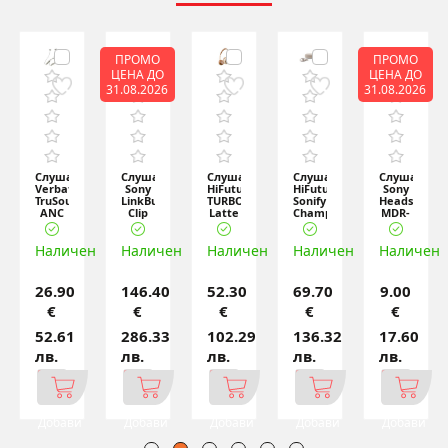
ПРОМО
ПРОМО
ЦЕНА ДО
ЦЕНА ДО
31.08.2026
31.08.2026
ки
Слушалки
Слушалки
Слушалки
Слушалки
Слушалки
Verbatim
Sony
HiFuture
HiFuture
Sony
TruSound
LinkBuds
TURBO3
Sonify
Headset
gne
ANC
Clip
Latte
Champagne
MDR-
Neckband
WF-
Gold,
EX15AP
Earbuds
LC900
Open
blue
ен
Наличен
Gr
Наличен
TWS
Наличен
Наличен
Ear
Наличен
Open-
ear
26.90
146.40
52.30
69.70
9.00
€
€
€
€
€
52.61
286.33
102.29
136.32
17.60
лв.
лв.
лв.
лв.
лв.
Добави
Добави
Добави
Добави
Добави