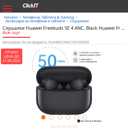
Начало
>
Телефони, Таблети & Gaming
>
Аксесоари за телефони и таблети
>
Слушалки
Слушалки Huawei Freebuds SE 4 ANC, Black Huawei Fr
...
Виж още
Каталожен № на продукта: HUAWEI-6942103165450
ПРОМО
ЦЕНА ДО
31.08.2026