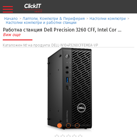
Начало
>
Лаптопи, Компютри & Периферия
>
Настолни компютри
>
Настолни компютри и работни станции
Работна станция Dell Precision 3260 CFF, Intel Cor
...
Виж още
Каталожен № на продукта: DELL-N104P3260CFFEMEA-VP