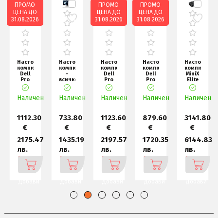
ПРОМО
ПРОМО
ПРОМО
ЦЕНА ДО
ЦЕНА ДО
ЦЕНА ДО
31.08.2026
31.08.2026
31.08.2026
Настолен
Настолен
Настолен
Настолен
Настолен
компютър
компютър
компютър
компютър
компютър
Dell
-
Dell
Dell
MiniX
Pro
всичко
Pro
Pro
Elite
Slim
в
Tower
Slim
ER936-
QCS1255,
едно
Plus
QCS1255,
AI
н
Наличен
AMD
Наличен
Asus
QBT1250,
Наличен
Наличен
AMD
Наличен
AMD
Ryzen
ExpertCente
Int
Ryzen
Ryzen
A
0
1112.30
733.80
1123.60
879.60
3141.80
€
€
€
€
€
0
2175.47
1435.19
2197.57
1720.35
6144.83
лв.
лв.
лв.
лв.
лв.
Добави
Добави
Добави
Добави
Добави