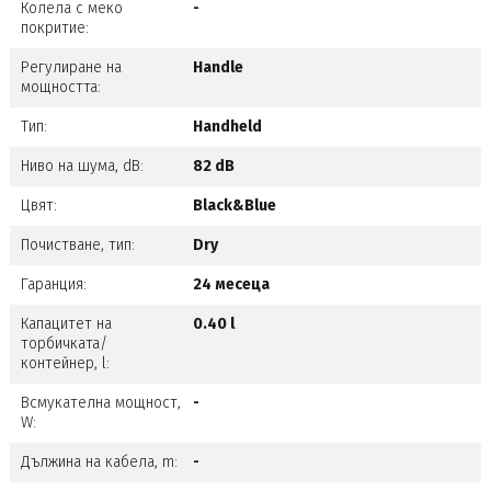
Колела с меко
-
покритие:
Регулиране на
Handle
мощността:
Тип:
Handheld
Ниво на шума, dB:
82 dB
Цвят:
Black&Blue
Почистване, тип:
Dry
Гаранция:
24 месеца
Капацитет на
0.40 l
торбичката/
контейнер, l:
Всмукателна мощност,
-
W:
Дължина на кабела, m:
-