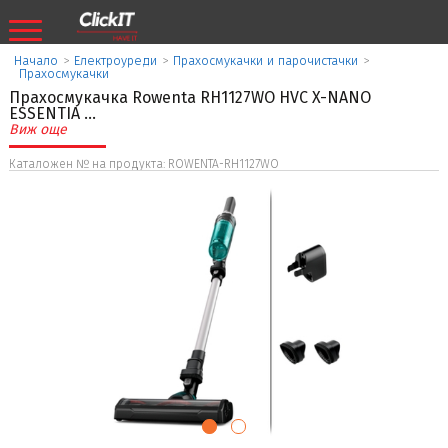
Начало
>
Eлектроуреди
>
Прахосмукачки и парочистачки
>
Прахосмукачки
Прахосмукачка Rowenta RH1127WO HVC X-NANO
ESSENTIA
...
Виж още
Каталожен № на продукта: ROWENTA-RH1127WO