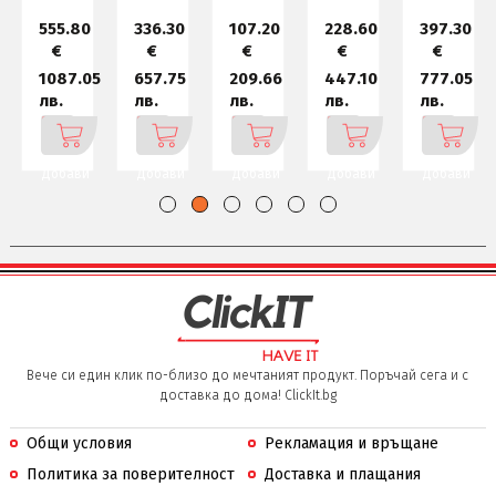
555.80
336.30
107.20
228.60
397.30
€
€
€
€
€
1087.05
657.75
209.66
447.10
777.05
лв.
лв.
лв.
лв.
лв.
Добави
Добави
Добави
Добави
Добави
Вече си един клик по-близо до мечтаният продукт. Поръчай сега и с
доставка до дома! ClickIt.bg
Общи условия
Рекламация и връщане
Политика за поверителност
Доставка и плащания