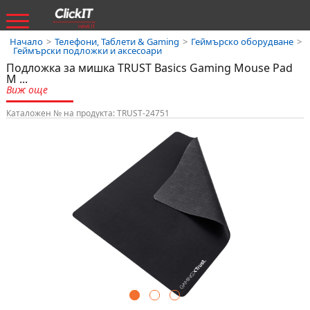
Начало
>
Телефони, Таблети & Gaming
>
Геймърско оборудване
>
Геймърски подложки и аксесоари
Подложка за мишка TRUST Basics Gaming Mouse Pad
M
...
Виж още
Каталожен № на продукта: TRUST-24751