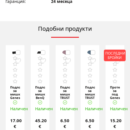
Гаранция:
24 месеца
Подобни продукти
ПОСЛЕДНИ
БРОЙКИ
р
Подложка
Подложка
Подложка
Подложка
Протектор
за
за
за
за
за
мишка
мишка
мишка
мишка
под
Genesis
BenQ
TRUST
TRUST
Genesis
k
Mouse
ZOWIE
Bigfoot
Bigfoot
Protective
Pad
G-TR
Mousepad
Mousepad
Floor
ен
Carbon
Наличен
Наличен
Large
Наличен
- pink
- steel
Наличен
Наличен
Mat
500
470x390
b
Tell
Ult
mm
17.00
45.20
6.50
6.50
15.20
€
€
€
€
€