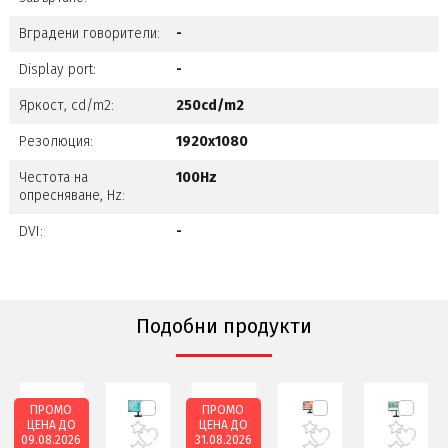
Вградени говорители:
-
Display port:
-
Яркост, cd/m2:
250cd/m2
Резолюция:
1920x1080
Честота на
100Hz
опресняване, Hz:
DVI:
-
Подобни продукти
ПРОМО
ПРОМО
О
ЦЕНА ДО
ЦЕНА ДО
26
31.08.2026
31.08.2026