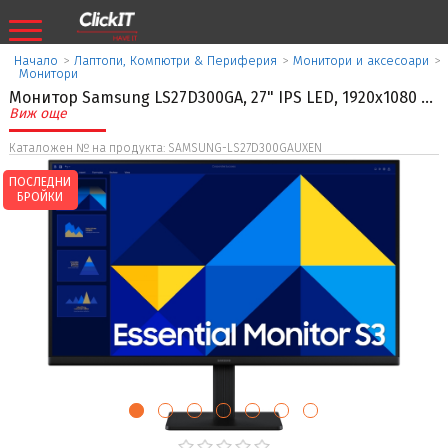
Начало
>
Лаптопи, Компютри & Периферия
>
Монитори и аксесоари
>
Монитори
Монитор Samsung LS27D300GA, 27" IPS LED, 1920x1080
...
Виж още
Каталожен № на продукта: SAMSUNG-LS27D300GAUXEN
ПОСЛЕДНИ
БРОЙКИ