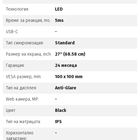
Технология:
LED
Време за реакция, ms:
5ms
USB-C:
-
Тип синхронизация:
Standard
Размер на екрана, inch:
27" (68.58 cm)
Гаранция:
24 месеца
VESA размер, mm:
100 x 100 mm
Тип на дисплея:
Anti-Glare
Web камера, MP:
-
Цвят:
Black
Тип на матрицата:
IPS
Хоризонтално
-
завъртане: