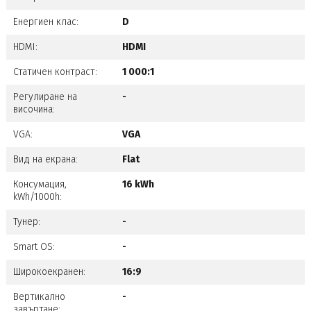
Енергиен клас:
D
HDMI:
HDMI
Статичен контраст:
1 000:1
Регулиране на
-
височина:
VGA:
VGA
Вид на екрана:
Flat
Консумация,
16 kWh
kWh/1000h:
Тунер:
-
Smart OS:
-
Широкоекранен:
16:9
Вертикално
-
завъртане: