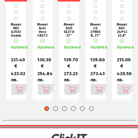
ор
Монитор
Монитор
Монитор
Монитор
Монитор
Acer
Dell
LG
AOC
Dell
Vero
SE2726D,
27MS550-
24P4CV,
E2425HM,
g
CB272P6bmiprx,
27"
B, 27"
23.8"
23.8"
r,
27"
IPS
IPS,
IPS
Edge
FHD
AG,
5ms
WLED,
LED
чен
(1920x108
Наличен
Наличен
WQHD
Наличен
(GtG
1920x1080@120H
Наличен
Наличен
Anti-
2560x1440,
at
Glare,
Faster)
I
0
130.30
139.70
139.80
215.00
101.80
€
€
€
€
€
02
254.84
273.23
273.43
420.50
199.10
лв.
лв.
лв.
лв.
лв.
ви
Добави
Добави
Добави
Добави
Добави