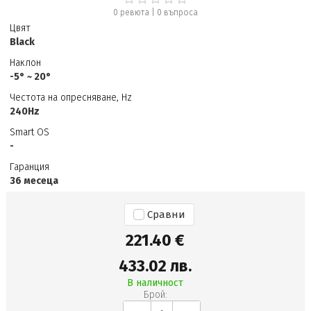
0 ревюта
|
0
въпроса
Цвят
Black
Наклон
-5° ~ 20°
Честота на опресняване, Hz
240Hz
Smart OS
-
Гаранция
36 месеца
Сравни
221.40 €
433.02 лв.
В наличност
Брой: