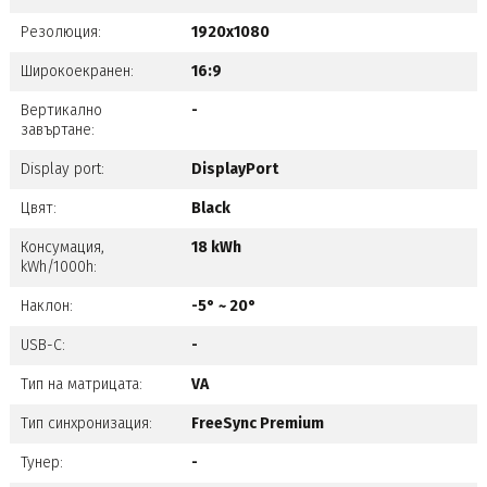
Резолюция:
1920x1080
Широкоекранен:
16:9
Вертикално
-
завъртане:
Display port:
DisplayPort
Цвят:
Black
Консумация,
18 kWh
kWh/1000h:
Наклон:
-5° ~ 20°
USB-C:
-
Тип на матрицата:
VA
Тип синхронизация:
FreeSync Premium
Тунер:
-