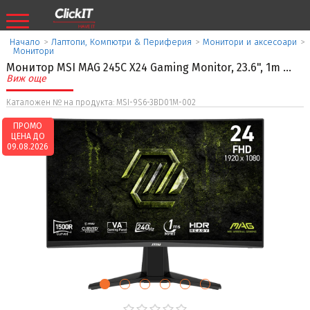
Начало
>
Лаптопи, Компютри & Периферия
>
Монитори и аксесоари
>
Монитори
Монитор MSI MAG 245C X24 Gaming Monitor, 23.6", 1m
...
Виж още
Каталожен № на продукта: MSI-9S6-3BD01M-002
ПРОМО
ЦЕНА ДО
09.08.2026