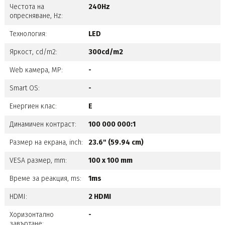
Честота на
240Hz
опресняване, Hz:
Технология:
LED
Яркост, cd/m2:
300cd/m2
Web камера, MP:
-
Smart OS:
-
Енергиен клас:
Е
Динамичен контраст:
100 000 000:1
Размер на екрана, inch:
23.6" (59.94 cm)
VESA размер, mm:
100 x 100 mm
Време за реакция, ms:
1ms
HDMI:
2 HDMI
Хоризонтално
-
завъртане: