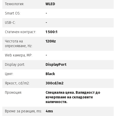
Технология:
WLED
Smart OS:
-
USB-C:
-
Статичен контраст:
1 500:1
Честота на
120Hz
опресняване, Hz:
Web камера, MP:
-
Display port:
DisplayPort
Цвят:
Black
Яркост, cd/m2:
300cd/m2
Промоция:
Специална цена. Валидност до
изчерпване на складовите
наличности.
Време за реакция, ms:
4ms