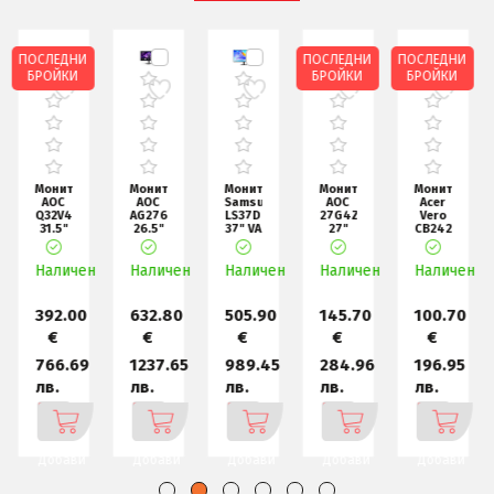
ПОСЛЕДНИ
ПОСЛЕДНИ
ПОСЛЕДНИ
БРОЙКИ
БРОЙКИ
БРОЙКИ
Монитор
Монитор
Монитор
Монитор
Монитор
AOC
Samsung
AOC
Acer
Samsung
AG276UZD,
LS37D800UA
27G4ZR,
Vero
LS24F320
26.5"
37" VA
27"
CB242YGbipr,
24"
QD-
LED
Fast
23.8"
IPS
OLED,
ViewFinity
IPS
FHD
LED,
40@75Hz,
н
3840x2160@240
Наличен
Наличен
S
Наличен
WLED,
(1920x108
Наличен
1920x1080,
Наличен
1920x1080@2
5
632.80
505.90
145.70
100.70
89.60
€
€
€
€
€
1237.65
989.45
284.96
196.95
175.24
лв.
лв.
лв.
лв.
лв.
Добави
Добави
Добави
Добави
Добави