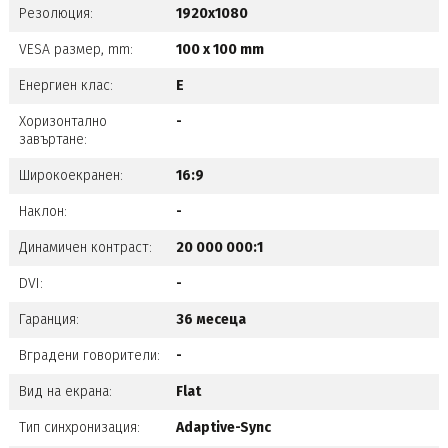
Резолюция:
1920x1080
VESA размер, mm:
100 x 100 mm
Енергиен клас:
E
Хоризонтално
-
завъртане:
Широкоекранен:
16:9
Наклон:
-
Динамичен контраст:
20 000 000:1
DVI:
-
Гаранция:
36 месеца
Вградени говорители:
-
Вид на екрана:
Flat
Тип синхронизация:
Adaptive-Sync