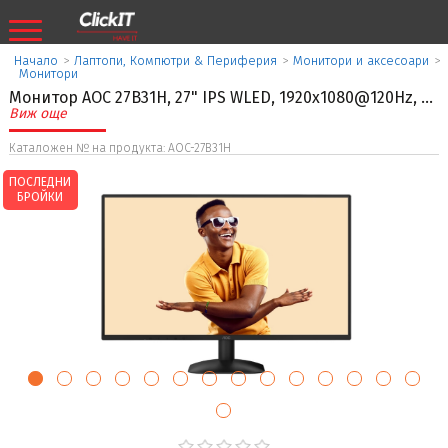
Начало
>
Лаптопи, Компютри & Периферия
>
Монитори и аксесоари
>
Монитори
Монитор AOC 27B31H, 27" IPS WLED, 1920x1080@120Hz,
...
Виж още
Каталожен № на продукта: AOC-27B31H
ПОСЛЕДНИ
БРОЙКИ