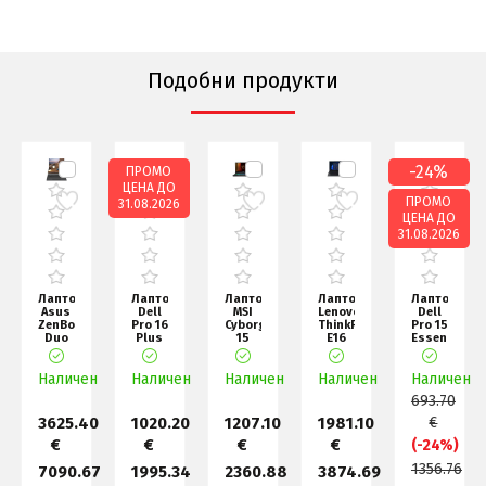
Подобни продукти
-24%
ПРОМО
ЦЕНА ДО
ПРОМО
31.08.2026
ЦЕНА ДО
31.08.2026
Лаптоп
Лаптоп
Лаптоп
Лаптоп
Лаптоп
Asus
Dell
MSI
Lenovo
Dell
ZenBook
Pro 16
Cyborg
ThinkPad
Pro 15
Duo
Plus
15
E16
Essential
14
PB16250,
B2RWFKG,
G3
PV15250,
UX8407AA-
Intel
Intel
Intel
Intel
SN130X,
Наличен
Наличен
Ultra
Наличен
Core
Наличен
Core
Core 3
Наличен
Screen
5 236
7
Ultra
693.70
240H
7 2
(1
3625.40
1020.20
1207.10
1981.10
€
€
€
€
€
(-24%)
1356.76
7090.67
1995.34
2360.88
3874.69