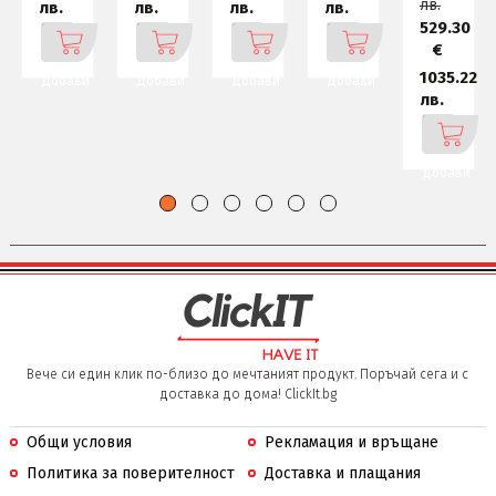
лв.
лв.
лв.
лв.
лв.
529.30
€
1035.22
Добави
Добави
Добави
Добави
лв.
Добави
Вече си един клик по-близо до мечтаният продукт. Поръчай сега и с
доставка до дома! ClickIt.bg
Общи условия
Рекламация и връщане
Политика за поверителност
Доставка и плащания