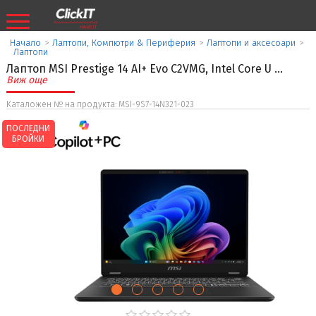
Начало
>
Лаптопи, Компютри & Периферия
>
Лаптопи и аксесоари
>
Лаптопи
Лаптоп MSI Prestige 14 AI+ Evo C2VMG, Intel Core U
...
Виж още
Каталожен № на продукта: MSI-9S7-14N321-023
ПОСЛЕДНИ
БРОЙКИ