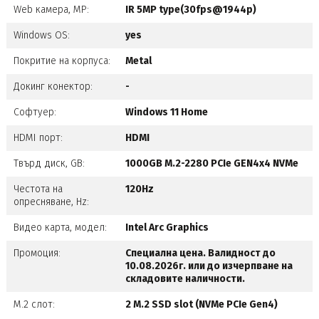
Web камера, MP:
IR 5MP type(30fps@1944p)
Windows OS:
yes
Покритие на корпуса:
Metal
Докинг конектор:
-
Софтуер:
Windows 11 Home
HDMI порт:
HDMI
Твърд диск, GB:
1000GB M.2-2280 PCIe GEN4x4 NVMe
Честота на
120Hz
опресняване, Hz:
Видео карта, модел:
Intel Arc Graphics
Промоция:
Специална цена. Валидност до
10.08.2026г. или до изчерпване на
складовите наличности.
M.2 слот:
2 M.2 SSD slot (NVMe PCIe Gen4)