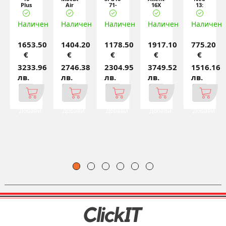
Plus
Air
71-
16X
13:
DB16250,
13.6:
74R0,
Aurora
Apple
Intel
Apple
Intel
AC16251,
A18
Наличен
Ultra
Наличен
M5
Наличен
Core
Наличен
Intel
Наличен
Pro
7 256V
chip
i7-
Co
chip
(4
with
13620H
with
(u
6-c
1653.50
1404.20
1178.50
1917.10
775.20
€
€
€
€
€
3233.96
2746.38
2304.95
3749.52
1516.16
лв.
лв.
лв.
лв.
лв.
Добави
Добави
Добави
Добави
Добави