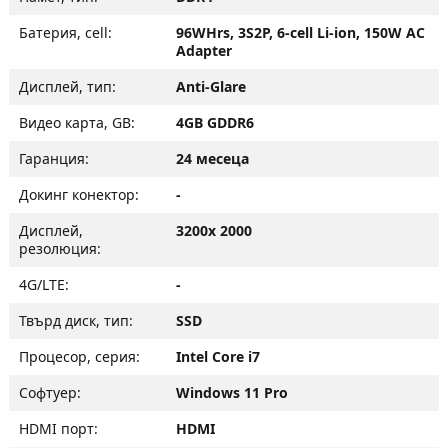
Батерия, cell:
96WHrs, 3S2P, 6-cell Li-ion, 150W AC
Adapter
Дисплей, тип:
Anti-Glare
Видео карта, GB:
4GB GDDR6
Гаранция:
24 месеца
Докинг конектор:
-
Дисплей,
3200x 2000
резолюция:
4G/LTE:
-
Твърд диск, тип:
SSD
Процесор, серия:
Intel Core i7
Софтуер:
Windows 11 Pro
HDMI порт:
HDMI