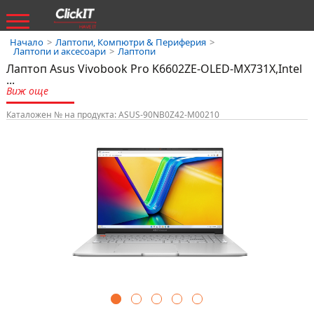
Начало
>
Лаптопи, Компютри & Периферия
>
Лаптопи и аксесоари
>
Лаптопи
Лаптоп Asus Vivobook Pro K6602ZE-OLED-MX731X,Intel
...
Виж още
Каталожен № на продукта: ASUS-90NB0Z42-M00210