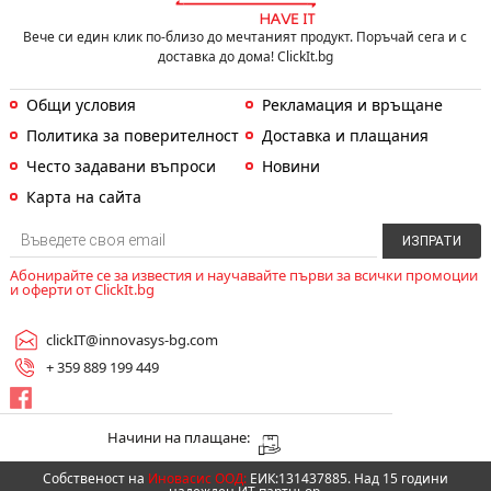
Вече си един клик по-близо до мечтаният продукт. Поръчай сега и с
доставка до дома! ClickIt.bg
Общи условия
Рекламация и връщане
Политика за поверителност
Доставка и плащания
Често задавани въпроси
Новини
Карта на сайта
Абонирайте се за известия и научавайте първи за всички промоции
и оферти от ClickIt.bg
clickIT@innovasys-bg.com
+ 359 889 199 449
Начини на плащане:
Собственост на
Иновасис ООД:
ЕИК:131437885. Над 15 години