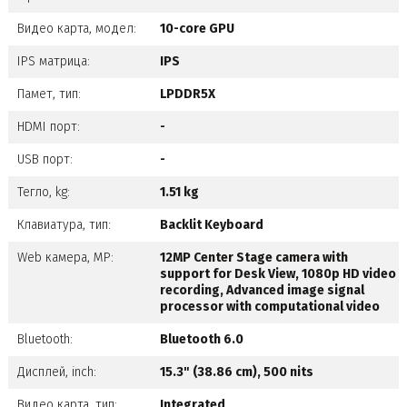
Видео карта, модел:
10-core GPU
IPS матрица:
IPS
Памет, тип:
LPDDR5X
HDMI порт:
-
USB порт:
-
Тегло, kg:
1.51 kg
Клавиатура, тип:
Backlit Keyboard
Web камера, MP:
12MP Center Stage camera with
support for Desk View, 1080p HD video
recording, Advanced image signal
processor with computational video
Bluetooth:
Bluetooth 6.0
Дисплей, inch:
15.3" (38.86 cm), 500 nits
Видео карта, тип:
Integrated