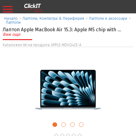
Начало
>
Лаптопи, Компютри & Периферия
>
Лаптопи и аксесоари
>
Лаптопи
Лаптоп Apple MacBook Air 15.3: Apple M5 chip with
...
Виж още
Каталожен № на продукта: APPLE-MDVQ4ZE-A