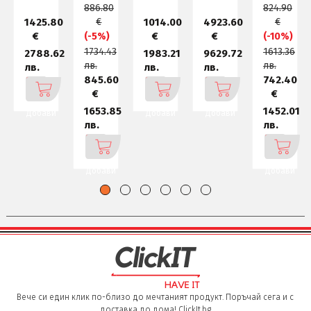
255U
(10
120U
9
120U
886.80
824.90
(12
cores
(10
290HX
(10
core
core
1425.80
€
1014.00
4923.60
€
€
€
€
(-5%)
(-10%)
1734.43
1613.36
2788.62
1983.21
9629.72
лв.
лв.
лв.
лв.
лв.
845.60
742.40
€
€
1653.85
1452.01
Добави
Добави
Добави
лв.
лв.
Добави
Добави
Вече си един клик по-близо до мечтаният продукт. Поръчай сега и с
доставка до дома! ClickIt.bg