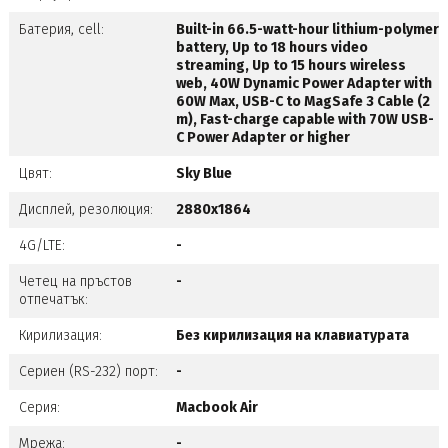
Батерия, cell:
Built-in 66.5-watt-hour lithium-polymer
battery, Up to 18 hours video
streaming, Up to 15 hours wireless
web, 40W Dynamic Power Adapter with
60W Max, USB-C to MagSafe 3 Cable (2
m), Fast-charge capable with 70W USB-
C Power Adapter or higher
Цвят:
Sky Blue
Дисплей, резолюция:
2880x1864
4G/LTE:
-
Четец на пръстов
-
отпечатък:
Кирилизация:
Без кирилизация на клавиатурата
Сериен (RS-232) порт:
-
Серия:
Macbook Air
Мрежа:
-