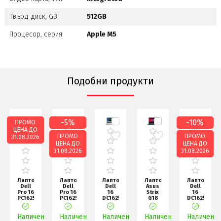
Твърд диск, GB:
512GB
Процесор, серия:
Apple M5
Подобни продукти
-5%
-10%
ПРОМО
ЦЕНА ДО
ПРОМО
ПРОМО
31.08.2026
ЦЕНА ДО
ЦЕНА ДО
31.08.2026
31.08.2026
Лаптоп
Лаптоп
Лаптоп
Лаптоп
Лаптоп
Dell
Dell
Dell
Asus
Dell
Pro 16
Pro 16
16
Strix
16
PC16250,
PC16250,
DC16251,
G18
DC16250,
Intel
Intel
Intel
G815LW-
Intel
Ultra
5
Core
SA328,
Core
Наличен
7
Наличен
120U
Наличен
5
Наличен
Ultra
Наличен
5