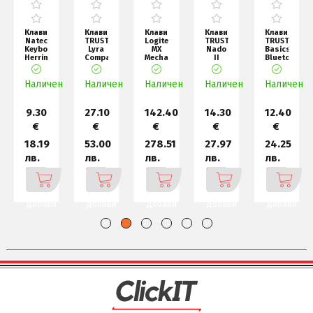
ура
Клавиатура
Клавиатура
Клавиатура
Клавиатура
Клавиатура
Natec
TRUST
Logitech
TRUST
TRUST
d
Keyboard
Lyra
MX
Nado
Basics
Herring
Compact
Mechanical
II
Bluetooth
US,
Wireless
Mini
Multidevice
Keyboard
Black,
Keyboard
for
Bluetooth
US
н
Наличен
Slim
Наличен
US
Наличен
Mac
Наличен
Key
Наличен
Min
9.30
27.10
142.40
14.30
12.40
€
€
€
€
€
18.19
53.00
278.51
27.97
24.25
лв.
лв.
лв.
лв.
лв.
Добави
Добави
Добави
Добави
Добави