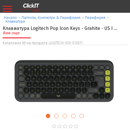
Начало
>
Лаптопи, Компютри & Периферия
>
Периферия
>
Клавиатури
Клавиатура Logitech Pop Icon Keys - Grahite - US I
...
Виж още
Каталожен № на продукта: LOGITECH-920-013071