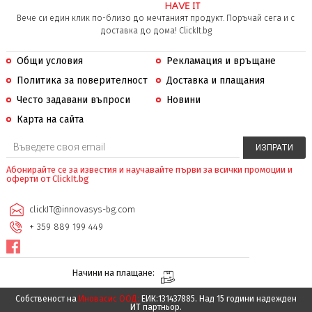
Вече си един клик по-близо до мечтаният продукт. Поръчай сега и с
доставка до дома! ClickIt.bg
Общи условия
Рекламация и връщане
Политика за поверителност
Доставка и плащания
Често задавани въпроси
Новини
Карта на сайта
Абонирайте се за известия и научавайте първи за всички промоции и
оферти от ClickIt.bg
clickIT@innovasys-bg.com
+ 359 889 199 449
Начини на плащане:
Собственост на
Иновасис ООД:
ЕИК:131437885. Над 15 години надежден
ИТ партньор.