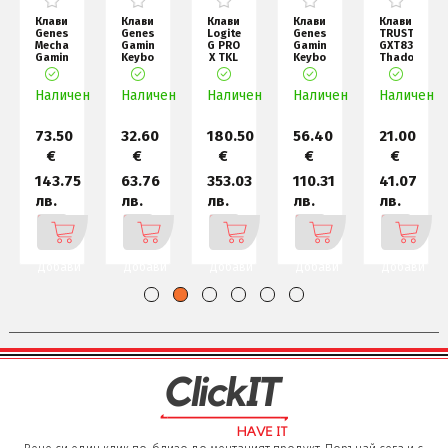
ура
Клавиатура
Клавиатура
Клавиатура
Клавиатура
Клавиатура
Genesis
Genesis
Logitech
Genesis
TRUST
al
Mechanical
Gaming
G PRO
Gaming
GXT833
Gaming
Keyboard
X TKL
Keyboard
Thado
d
Keyboard
Thor
LIGHTSPEED
Thor
TKL
Thor
230
Gaming
230
Keyboard,
н
Наличен
Наличен
TKL
Наличен
Наличен
TKL
Наличен
Black
US
Wi
73.50
32.60
180.50
56.40
21.00
€
€
€
€
€
143.75
63.76
353.03
110.31
41.07
лв.
лв.
лв.
лв.
лв.
Добави
Добави
Добави
Добави
Добави