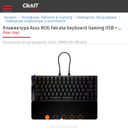
Начало
>
Телефони, Таблети & Gaming
>
Геймърско оборудване
>
Геймърски клавиатури и комплекти
Клавиатура Asus ROG Falcata keyboard Gaming USB +
...
Виж още
Каталожен № на продукта: ASUS-90MP043H-BKUA20