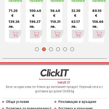
н
Наличен
1.7L B
TASTEA
Наличен
Наличен
Stainl
Наличен
Наличен
Rise 1
71.20
100.40
56.40
32.30
80.10
€
€
€
€
€
139.26
196.37
110.31
63.17
156.66
лв.
лв.
лв.
лв.
лв.
Добави
Добави
Добави
Добави
Добави
Вече си един клик по-близо до мечтаният продукт. Поръчай сега и с
доставка до дома! ClickIt.bg
Общи условия
Рекламация и връщане
Политика за поверителност
Доставка и плащания