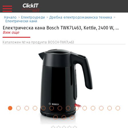
Начало
>
Eлектроуреди
>
Дребна електродомакинска техника
>
Електрически кани
Електрическа кана Bosch TWK7L463, Kettle, 2400 W,
...
Виж още
Каталожен № на продукта: BOSCH-TWK7L463