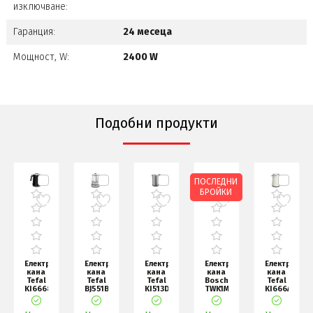
изключване:
Гаранция:
24 месеца
Мощност, W:
2400 W
Подобни продукти
ПОСЛЕДНИ
БРОЙКИ
еска
Електрическа
Електрическа
Електрическа
Електрическа
Електричес
кана
кана
кана
кана
кана
Tefal
Tefal
Tefal
Bosch
Tefal
,
KI6668E0
BJ551B10,
KI513D10
TWK1M123,
KI666AE0
Ket
TEA
Ket
MyMoment
Ket
Botley
MAKER
Bronx
Plastic
Botley