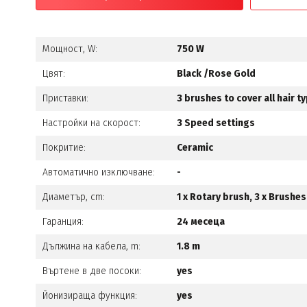
Мощност, W:
750 W
Цвят:
Black /Rose Gold
Приставки:
3 brushes to cover all hair t
Настройки на скорост:
3 Speed settings
Покритие:
Ceramic
Автоматично изключване:
-
Диаметър, cm:
1 x Rotary brush, 3 x Brushes
Гаранция:
24 месеца
Дължина на кабела, m:
1.8 m
Въртене в две посоки:
yes
Йонизираща функция:
yes