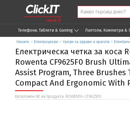
Телефони, Таблети & Gaming
Лаптопи, Компютри &
Начало
>
Eлектроуреди
>
Уреди за здраве и красота
>
Електрич
Електрическа четка за коса R
Rowenta CF9625F0 Brush Ultimat
Assist Program, Three Brushes T
Compact And Ergonomic With 
Каталожен № на продукта: ROWENTA-CF9625F0