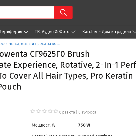
 Периферия
ТВ, Аудио & Фото
Karcher - Дом и градина
ески четки, маши и преси за коса
owenta CF9625F0 Brush
e Experience, Rotative, 2-In-1 Per
o Cover All Hair Types, Pro Keratin 
Pouch
0 ревюта
|
0
въпроса
Мощност, W
750 W