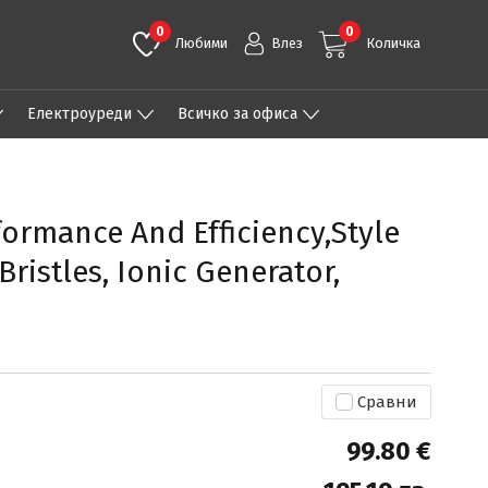
0
0
Любими
Влез
Количка
Eлектроуреди
Всичко за офиса
formance And Efficiency,Style
Bristles, Ionic Generator,
Сравни
99.80 €