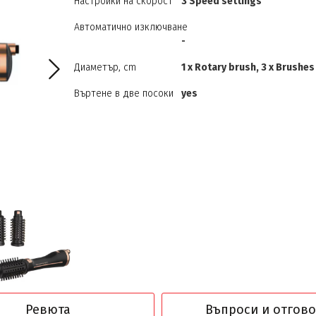
Настройки на скорост
3 Speed settings
Автоматично изключване
-
Диаметър, cm
1 x Rotary brush, 3 x Brushes
Въртене в две посоки
yes
Ревюта
Въпроси и отгов