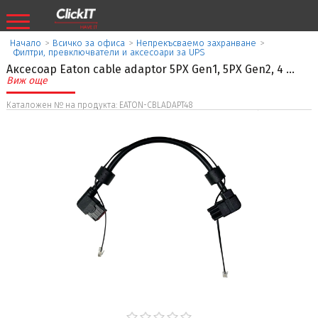
Начало
>
Всичко за офиса
>
Непрекъсваемо захранване
>
Филтри, превключватели и аксесоари за UPS
Аксесоар Eaton cable adaptor 5PX Gen1, 5PX Gen2, 4
...
Виж още
Каталожен № на продукта: EATON-CBLADAPT48