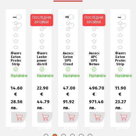
ПОСЛЕДНИ
ПОСЛЕДНИ
БРОЙКИ
БРОЙКИ
Филтър
Филтър
Аксесоар
Аксесоар
Филтър
Eaton
Lanberg
Eaton
APC
Eaton
Protection
power
UPS
UPS
Protection
Strip
distribution
Cloud
Network
Strip
6 DIN
unit
card
Management
4 DIN
(PDU)
Card
н
Наличен
Наличен
19" 1
Наличен
Наличен
3 with
Наличен
En
14.60
22.90
47.00
496.70
11.90
€
€
€
€
€
28.56
44.79
91.92
971.46
23.27
лв.
лв.
лв.
лв.
лв.
Добави
Добави
Добави
Добави
Добави