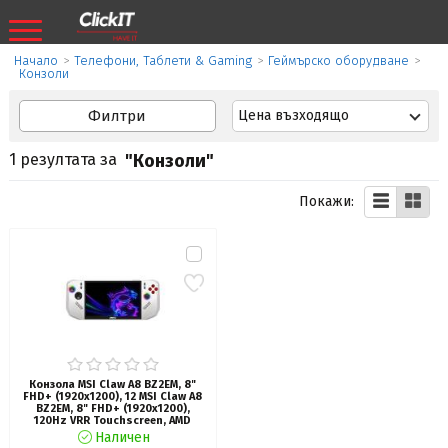
Начало
>
Телефони, Таблети & Gaming
>
Геймърско оборудване
>
Конзоли
Филтри
Цена възходящо
1 резултата за
"Конзоли"
Покажи:
Конзола MSI Claw A8 BZ2EM, 8"
FHD+ (1920x1200), 12 MSI Claw A8
BZ2EM, 8" FHD+ (1920x1200),
120Hz VRR Touchscreen, AMD
Ryzen Z2 Extreme, AMD Radeon
Наличен
890M, 24GB LPDDR5x , 1 TB M.2