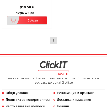
SSD, Hall Effect analog
sticks&triggers, FP, 2x2W, WiFi
918.50 €
7+BT5.4, 2x TB 4, MicroSD,
Win11H, 0.765kg
1796.43 лв.
Добави
1
Вече си един клик по-близо до мечтаният продукт. Поръчай сега и с
доставка до дома! ClickIt.bg
Общи условия
Рекламация и връщане
Политика за поверителност
Доставка и плащания
Често задавани въпроси
Новини